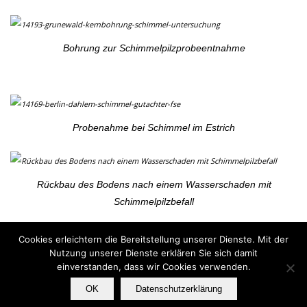
Bohrung zur Schimmelpilzprobeentnahme
Probenahme bei Schimmel im Estrich
Rückbau des Bodens nach einem Wasserschaden mit
Schimmelpilzbefall
Cookies erleichtern die Bereitstellung unserer Dienste. Mit der
FSA Holger Gerken | Berlin / Brandenburg l Tel. 030 - 7476 2206
Nutzung unserer Dienste erklären Sie sich damit
einverstanden, dass wir Cookies verwenden.
E-Mail:
info@FSA-GERKEN.de
OK
Datenschutzerklärung
Impressum
|
Datenschutz